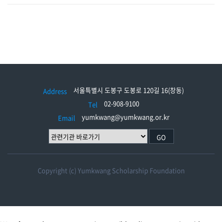
서울특별시 도봉구 도봉로 120길 16(창동)
Address
02-908-9100
Tel
yumkwang@yumkwang.or.kr
Email
GO
Copyright (c) Yumkwang Scholarship Foundation