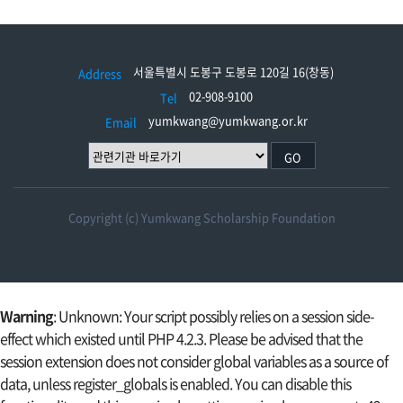
서울특별시 도봉구 도봉로 120길 16(창동)
Address
02-908-9100
Tel
yumkwang@yumkwang.or.kr
Email
GO
Copyright (c) Yumkwang Scholarship Foundation
Warning
: Unknown: Your script possibly relies on a session side-
effect which existed until PHP 4.2.3. Please be advised that the
session extension does not consider global variables as a source of
data, unless register_globals is enabled. You can disable this