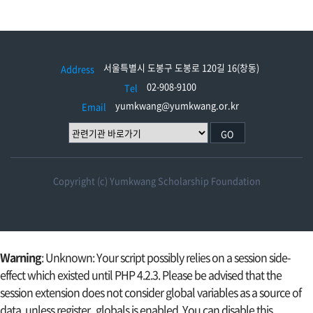
서울특별시 도봉구 도봉로 120길 16(창동)
Address
02-908-9100
Tel
yumkwang@yumkwang.or.kr
Email
GO
Copyright (c) Yumkwang Scholarship Foundation
Warning
: Unknown: Your script possibly relies on a session side-
effect which existed until PHP 4.2.3. Please be advised that the
session extension does not consider global variables as a source of
data, unless register_globals is enabled. You can disable this